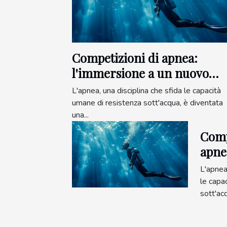
Competizioni di apnea:
l'immersione a un nuovo
livello
L'apnea, una disciplina che sfida le capacità
umane di resistenza sott'acqua, è diventata
una...
Comp
apne
a un
L'apnea,
le capa
sott'acq