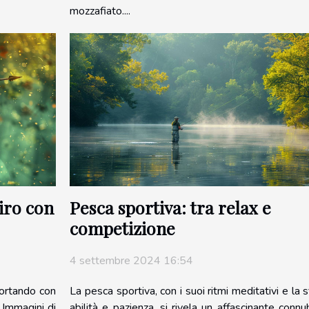
mozzafiato....
tiro con
Pesca sportiva: tra relax e
competizione
4 settembre 2024 16:54
 portando con
La pesca sportiva, con i suoi ritmi meditativi e la s
 Immagini di
abilità e pazienza, si rivela un affascinante connu