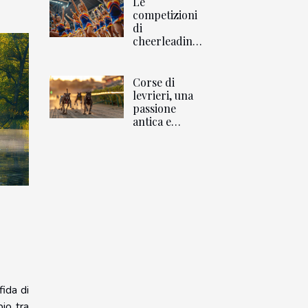
Le
competizioni
di
cheerleading
conquistano
l'Italia
Corse di
levrieri, una
passione
antica e
controversa
fida di
bio tra