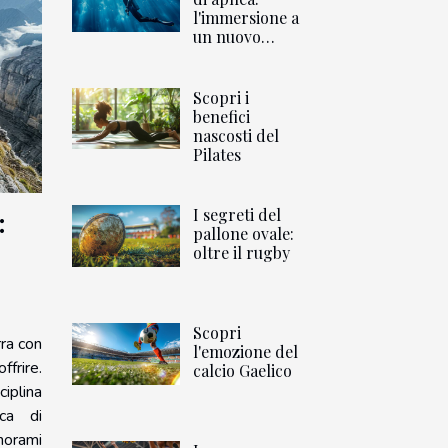
l'immersione a
un nuovo
livello
Scopri i
benefici
nascosti del
Pilates
I segreti del
:
pallone ovale:
oltre il rugby
Scopri
rra con
l'emozione del
ffrire.
calcio Gaelico
ciplina
rca di
norami