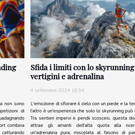
ading
Sfida i limiti con lo skyrunning
vertigini e adrenalina
4 settembre 2024 16:54
dra non sono
L'emozione di sfiorare il cielo con un piede e la te
etizioni di
l'altro è un'esperienza che solo lo skyrunning può o
uadagnando
Tra sentieri impervi e pendii scoscesi, questa dis
port combina
attrae gli amanti dell'alta quota alla rice
 catturando
un'adrenalina pura, miscelata al fascino di pa