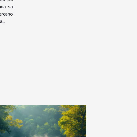
aria sa
ercano
...