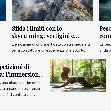
Sfida i limiti con lo
Pesc
skyrunning: vertigini e
com
adrenalina
L'emozione di sfiorare il cielo con un piede e la
La pesc
terra con l'altro è un'esperienza che solo lo...
sfida di
etizioni di
a: l'immersione
 nuovo livello
 una disciplina che sfida
cità umane di resistenza
ua, è diventata una...