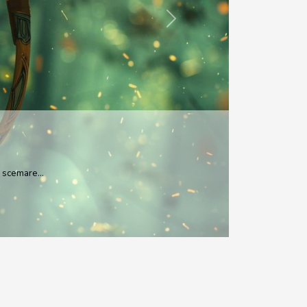
Next
 un...